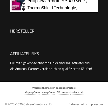
Philips Haartrockner 5000 Series,
Gebläsestufen) Reisehaartrockner D1500
Stufen | Kaltstufe für Style-Fix |
ThermoShield Technologie,
Überhitzungsschutz | PC-HT 3009 champagner
Ionisierungsfunktion, 2.300 W,
Metallic-Blau, mit 9-mm- und 11-mm-
Stylingdüse, Volumendiffusor, BHD510/20
HERSTELLER
AFFILIATELINKS
Die mit * gekennzeichneten Links sind sog. Affiliatelinks.
Als Amazon-Partner verdiene ich an qualifizierten Käufen!
Weitere thematisch passende Portale:
Körperpflege
·
Haarpflege
·
Glätteisen
·
Lockenstab
© 2023-2026
Ostsee-Ventures UG
Datenschutz
·
Impressum