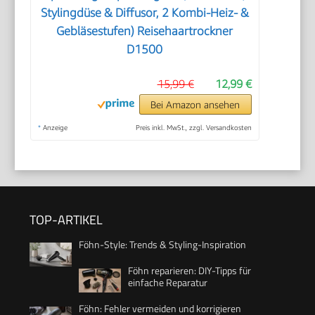
Stylingdüse & Diffusor, 2 Kombi-Heiz- &
Gebläsestufen) Reisehaartrockner
D1500
15,99 €
12,99 €
Bei Amazon ansehen
*
Anzeige
Preis inkl. MwSt., zzgl. Versandkosten
TOP-ARTIKEL
Föhn-Style: Trends & Styling-Inspiration
Föhn reparieren: DIY-Tipps für
einfache Reparatur
Föhn: Fehler vermeiden und korrigieren