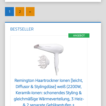
Seitennummerierung
Nächste
1
2
»
der
Beiträge
Beiträge
BESTSELLER
ANGEBOT
Remington Haartrockner Ionen [leicht,
Diffusor & Stylingdüse] weiß (2200W,
Keramik-Ionen: schonendes Styling &
gleichmäßige Wärmeverteilung, 3 Heiz-
& 2 separate Gebläsestufen +