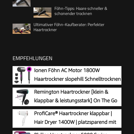
Föhn-Tipps: Haare schneller &
schonender trocknen
Ultimativer Föhn-Kaufberater: Perfekter
Haartrockner
EMPFEHLUNGEN
Ionen Föhn AC Motor 1800W
Haartrockner slopehill Schnelltrocknen
Hair Dryer
Remington Haartrockner [klein &
klappbar & leistungsstark] On The Go
(2000 W, weltweite
ProfiCare® Haartrockner klappbar |
Spannungsanpassung 120/220-240V,
Hair Dryer 1400W | platzsparend mit
Stylingdüse & Diffusor, 2 Kombi-Heiz- &
Klappgriff | kompakter Airstyler | 2