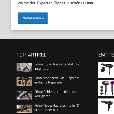
vermeidet. Experten-Tipps für schönes Haar!
Weiterlesen
TOP-ARTIKEL
EMPF
Föhn-Style: Trends & Styling-
Inspiration
Föhn reparieren: DIY-Tipps für
einfache Reparatur
Styling
Föhn: Fehler vermeiden und
Keramik
korrigieren
Styling
Föhn-Tipps: Haare schneller &
Schnellt
schonender trocknen
Wärmeve