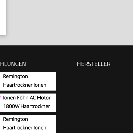
EHLUNGEN
HERSTELLER
Remington
Haartrockner Ionen
[leicht, Diffusor &
Ionen Föhn AC Motor
düse] schwarz (2200W,
1800W Haartrockner
-Ionen: schonendes
slopehill
Remington
 & gleichmäßige
rocknen Hair Dryer
Haartrockner Ionen
rteilung, 3 Heiz- & 2