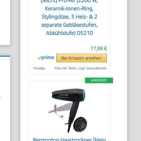
[leicht] Pro-Air (2200 W,
Keramik-Ionen-Ring,
Stylingdüse, 3 Heiz- & 2
separate Gebläsestufen,
Abkühlstufe) D5210
17,99 €
Bei Amazon ansehen
*
Anzeige
Preis inkl. MwSt., zzgl. Versandkosten
ANGEBOT
-
Remington Haartrockner [klein