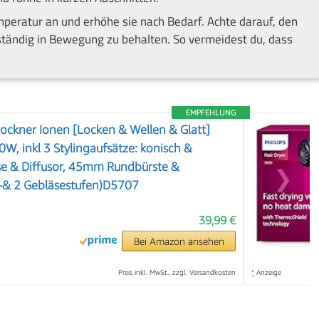
emperatur an und erhöhe sie nach Bedarf. Achte darauf, den
 ständig in Bewegung zu behalten. So vermeidest du, dass
EMPFEHLUNG
ockner Ionen [Locken & Wellen & Glatt]
0W, inkl 3 Stylingaufsätze: konisch &
se & Diffusor, 45mm Rundbürste &
❯
-& 2 Gebläsestufen)D5707
39,99 €
Bei Amazon ansehen
Preis inkl. MwSt., zzgl. Versandkosten
*
Anzeige