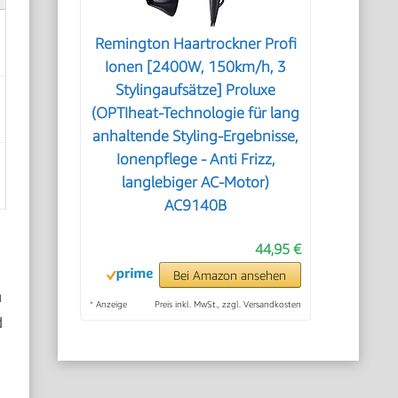
Remington Haartrockner Profi
Ionen [2400W, 150km/h, 3
Stylingaufsätze] Proluxe
(OPTIheat-Technologie für lang
anhaltende Styling-Ergebnisse,
Ionenpflege - Anti Frizz,
langlebiger AC-Motor)
AC9140B
44,95 €
Bei Amazon ansehen
u
*
Anzeige
Preis inkl. MwSt., zzgl. Versandkosten
d