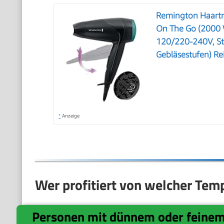
Remington Haartro
On The Go (2000 
120/220-240V, Sty
Gebläsestufen) R
*
Anzeige
Wer profitiert von welcher Te
Personen mit dünnem oder feine