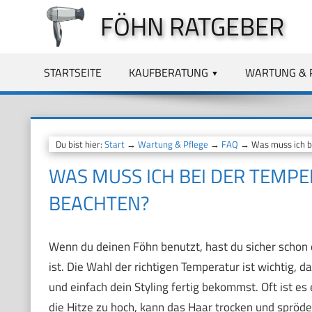
Zum
FÖHN RATGEBER
Inhalt
springen
STARTSEITE
KAUFBERATUNG
WARTUNG & 
Du bist hier:
Start
→
Wartung & Pflege
→
FAQ
→ Was muss ich be
WAS MUSS ICH BEI DER TEMP
BEACHTEN?
Wenn du deinen Föhn benutzt, hast du sicher schon e
ist. Die Wahl der richtigen Temperatur ist wichtig, 
und einfach dein Styling fertig bekommst. Oft ist es
die Hitze zu hoch, kann das Haar trocken und spröde