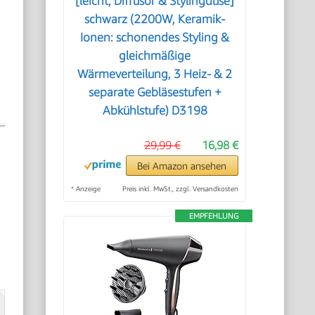
[leicht, Diffusor & Stylingdüse]
schwarz (2200W, Keramik-
Ionen: schonendes Styling &
e
gleichmäßige
Wärmeverteilung, 3 Heiz- & 2
separate Gebläsestufen +
Abkühlstufe) D3198
29,99 €
16,98 €
Bei Amazon ansehen
*
Anzeige
Preis inkl. MwSt., zzgl. Versandkosten
EMPFEHLUNG