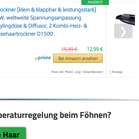
ANGEBOT
ckner [klein & klappbar & leistungsstark]
W, weltweite Spannungsanpassung
lingdüse & Diffusor, 2 Kombi-Heiz- &
❯
eisehaartrockner D1500
15,99 €
12,99 €
Bei Amazon ansehen
Preis inkl. MwSt., zzgl. Versandkosten
*
Anzeige
mperaturregelung beim Föhnen?
m Haar