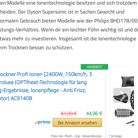
nnten Modelle eine Ionentechnologie besitzen und sich trotzdem
heiden. Der Dyson Supersonic ist in Sachen Gewicht und
n normalen Gebrauch bieten Modelle wie der Philips BHD178/00
ungs-Verhältnis. Wenn dir ein leichter Föhn wichtig ist und d
etwas mehr zu investieren. Insgesamt ist die Ionentechnologie
beim Trocknen besser zu schützen.
ANGEBOT
ockner Profi Ionen [2400W, 150km/h, 3
Proluxe (OPTIheat-Technologie für lang
-Ergebnisse, Ionenpflege - Anti Frizz,
❯
otor) AC9140B
81,99 €
44,96 €
Bei Amazon ansehen
Preis inkl. MwSt., zzgl. Versandkosten
*
Anzeige