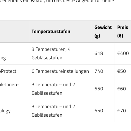
s ebenfalls ein Faktor, um das beste Angebot für deine
Gewicht
Preis
Temperaturstufen
(g)
(€)
3 Temperaturen, 4
618
€400
ung
Gebläsestufen
oProtect
6 Temperatureinstellungen
740
€50
mik-Ionen-
3 Temperatur- und 2
650
€60
Gebläsestufen
3 Temperatur- und 2
nology
650
€70
Gebläsestufen