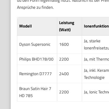
du den Föhn regelmäßig nutzt. Natürlich ist der Prei
Ansprüche zu finden.
Leistung
Modell
Ionenfunktion
(Watt)
Ja, starke
Dyson Supersonic
1600
Ionenfreisetz
Philips BHD178/00
2200
Ja, mit Therm
Ja, inkl. Kera
Remington D7777
2400
Technologie
Braun Satin Hair 7
2200
Ja, Ionic Tech
HD 785