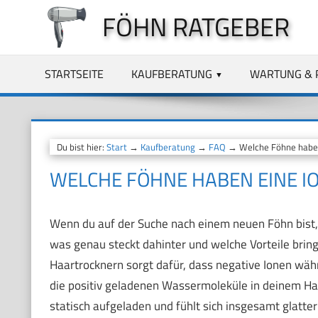
Zum
FÖHN RATGEBER
Inhalt
springen
STARTSEITE
KAUFBERATUNG
WARTUNG & 
Du bist hier:
Start
→
Kaufberatung
→
FAQ
→ Welche Föhne haben
WELCHE FÖHNE HABEN EINE I
Wenn du auf der Suche nach einem neuen Föhn bist,
was genau steckt dahinter und welche Vorteile bringt
Haartrocknern sorgt dafür, dass negative Ionen wäh
die positiv geladenen Wassermoleküle in deinem Haar
statisch aufgeladen und fühlt sich insgesamt glatte