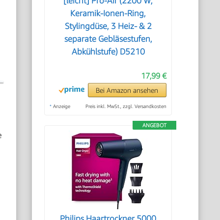
[leicht] Pro-Air (2200 W,
Keramik-Ionen-Ring,
Stylingdüse, 3 Heiz- & 2
separate Gebläsestufen,
Abkühlstufe) D5210
17,99 €
Bei Amazon ansehen
*
Anzeige
Preis inkl. MwSt., zzgl. Versandkosten
ANGEBOT
e
Philips Haartrockner 5000