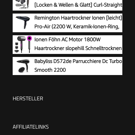
[Locken & Wellen & Glatt] Curl-Straight
(2200W, inkl 3 Stylingaufsätze: konisch
Remington Haartrockner Ionen [leicht]
& Locken-Stylingdüse & Diffusor, 45mm
Pro-Air (2200 W, Keramik-Ionen-Ring,
Rundbürste & Klammern, 3 Heiz-& 2
Stylingdüse, 3 Heiz- & 2 separate
Ionen Föhn AC Motor 1800W
Gebläsestufen)D5707
Gebläsestufen, Abkühlstufe) D5210
Haartrockner slopehill Schnelltrocknen
Hair Dryer
Babyliss D572de Parrucchiere Dc Turbo
Smooth 2200
HERSTELLER
AFFILIATELINKS