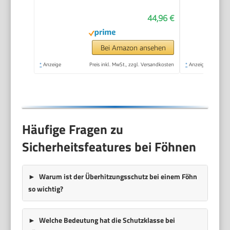
Proluxe (OPTIheat-
44,96 €
Technologie für lang
anhaltende Styling-
Ergebnisse,
Bei Amazon ansehen
Ionenpflege - Anti
*
Anzeige
Preis inkl. MwSt., zzgl. Versandkosten
*
Anzeige
Frizz, langlebiger AC-
Motor) AC9140B
Häufige Fragen zu
Sicherheitsfeatures bei Föhnen
Warum ist der Überhitzungsschutz bei einem Föhn
so wichtig?
Welche Bedeutung hat die Schutzklasse bei