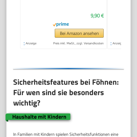
mit Klappgriff |
kompakter Airstyler |
9,90 €
2 Stufen | Kaltstufe für
Style-Fix |
Überhitzungsschutz |
Bei Amazon ansehen
PC-HT 3009
*
Anzeige
Preis inkl. MwSt., zzgl. Versandkosten
*
Anzeige
champagner
Sicherheitsfeatures bei Föhnen:
Für wen sind sie besonders
wichtig?
Haushalte mit Kindern
In Familien mit Kindern spielen Sicherheitsfunktionen eine