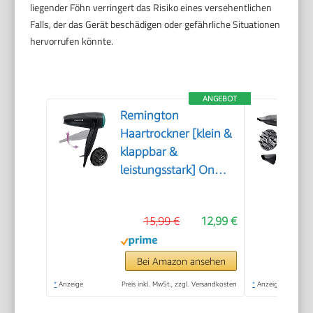
liegender Föhn verringert das Risiko eines versehentlichen
Falls, der das Gerät beschädigen oder gefährliche Situationen
hervorrufen könnte.
ANGEBOT
Remington
Haartrockner [klein &
klappbar &
leistungsstark] On
The Go (2000 W,
weltweite
15,99 €
12,99 €
Spannungsanpassung
120/220-240V,
Stylingdüse &
Bei Amazon ansehen
Diffusor, 2 Kombi-
*
Anzeige
Preis inkl. MwSt., zzgl. Versandkosten
*
Anzeige
Heiz- &