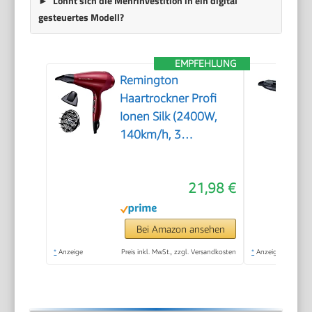
Lohnt sich die Mehrinvestition in ein digital
gesteuertes Modell?
EMPFEHLUNG
Remington
Haartrockner Profi
Ionen Silk (2400W,
140km/h, 3
Stylingaufsätze,
angereichert mit
21,98 €
Seidenprotein und
Keramik, Ionen-
Generator,
Bei Amazon ansehen
langlebiger AC-Motor
*
Anzeige
Preis inkl. MwSt., zzgl. Versandkosten
*
Anzeige
mit Turbofunktion &
Kaltstufe) AC9096