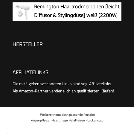
Diffusor, Ionen-Technologie mit Anti-
Remington Haartrockner Ionen [leicht,
Frizz, 3 Temperatureinstellungen & 2
Diffusor & Stylingdüse] weiß (2200W,
Geschwindigkeitsstufen, Schwarz, D572DE
Keramik-Ionen: schonendes Styling &
gleichmäßige Wärmeverteilung, 3 Heiz- & 2
separate Gebläsestufen + Abkühlstufe) D3199
HERSTELLER
AFFILIATELINKS
Die mit * gekennzeichneten Links sind sog. Affiliatelinks.
Als Amazon-Partner verdiene ich an qualifizierten Käufen!
Weitere thematisch passende Portale:
Körperpflege
·
Haarpflege
·
Glätteisen
·
Lockenstab