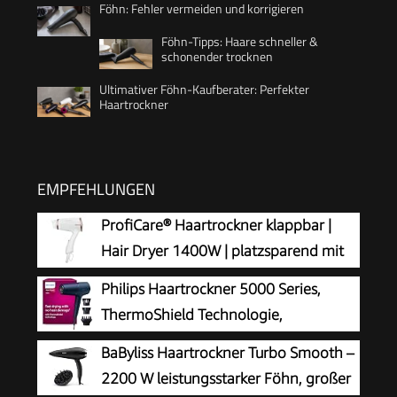
Föhn: Fehler vermeiden und korrigieren
Föhn-Tipps: Haare schneller &
schonender trocknen
Ultimativer Föhn-Kaufberater: Perfekter
Haartrockner
EMPFEHLUNGEN
ProfiCare® Haartrockner klappbar |
Hair Dryer 1400W | platzsparend mit
Klappgriff | kompakter Airstyler | 2
Philips Haartrockner 5000 Series,
Stufen | Kaltstufe für Style-Fix |
ThermoShield Technologie,
Überhitzungsschutz | PC-HT 3009 champagner
Ionisierungsfunktion, 2.300 W,
BaByliss Haartrockner Turbo Smooth –
Metallic-Blau, mit 9-mm- und 11-mm-
2200 W leistungsstarker Föhn, großer
Stylingdüse, Volumendiffusor, BHD510/20