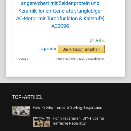
angereichert mit Seidenprotein und
Keramik, Ionen-Generator, langlebiger
AC-Motor mit Turbofunktion & Kaltstufe)
AC9096
21,98 €
Bei Amazon ansehen
*
Anzeige
Preis inkl. MwSt., zzgl. Versandkosten
TOP-ARTIKEL
Föhn-Style: Trends & Styling-Inspiration
Föhn reparieren: DIY-Tipps für
einfache Reparatur