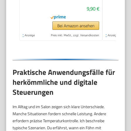
kompakter Airstyler |
9,90 €
2 Stufen | Kaltstufe für
Style-Fix |
Überhitzungsschutz |
Bei Amazon ansehen
PC-HT 3009
*
Anzeige
Preis inkl. MwSt., zzgl. Versandkosten
*
Anzeige
champagner
Praktische Anwendungsfälle für
herkömmliche und digitale
Steuerungen
Im Alltag und im Salon zeigen sich klare Unterschiede.
Manche Situationen fordern schnelle Leistung. Andere
erfordern präzise Temperaturkontrolle. Ich beschreibe
typische Szenarien. Du erfährst, wann ein Föhn mit