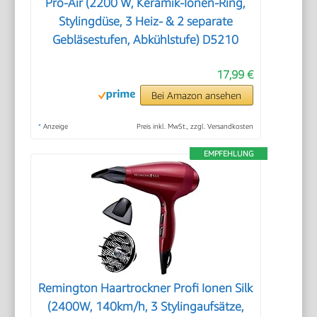
Pro-Air (2200 W, Keramik-Ionen-Ring,
Stylingdüse, 3 Heiz- & 2 separate
Gebläsestufen, Abkühlstufe) D5210
17,99 €
Bei Amazon ansehen
*
Anzeige
Preis inkl. MwSt., zzgl. Versandkosten
EMPFEHLUNG
Remington Haartrockner Profi Ionen Silk
(2400W, 140km/h, 3 Stylingaufsätze,