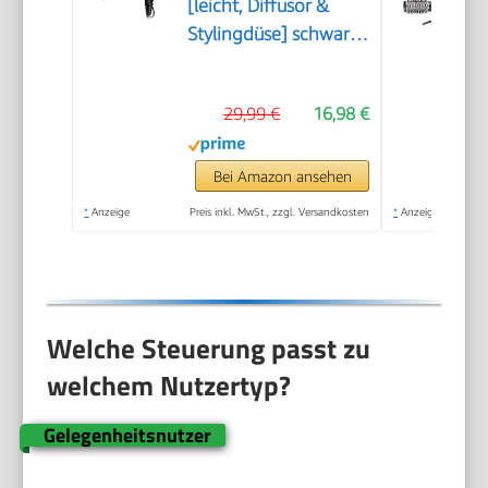
[leicht, Diffusor &
Stylingdüse] schwarz
(2200W, Keramik-
Ionen: schonendes
29,99 €
16,98 €
Styling &
gleichmäßige
Wärmeverteilung, 3
Bei Amazon ansehen
Heiz- & 2 separate
*
Anzeige
Preis inkl. MwSt., zzgl. Versandkosten
*
Anzeige
Gebläsestufen +
Abkühlstufe) D3198
Welche Steuerung passt zu
welchem Nutzertyp?
Gelegenheitsnutzer