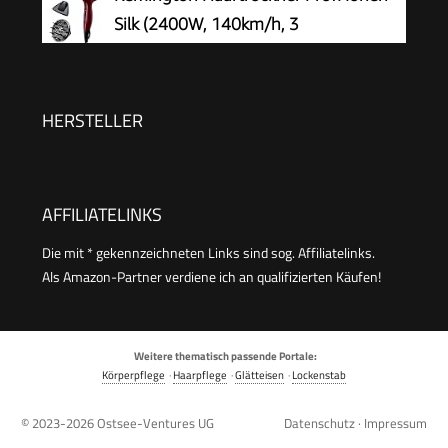
Silk (2400W, 140km/h, 3
Stylingaufsätze, angereichert mit
Seidenprotein und Keramik, Ionen-Generator,
langlebiger AC-Motor mit Turbofunktion &
HERSTELLER
Kaltstufe) AC9096
AFFILIATELINKS
Die mit * gekennzeichneten Links sind sog. Affiliatelinks.
Als Amazon-Partner verdiene ich an qualifizierten Käufen!
Weitere thematisch passende Portale:
Körperpflege
·
Haarpflege
·
Glätteisen
·
Lockenstab
© 2023-2026
Ostsee-Ventures UG
Datenschutz
·
Impressum