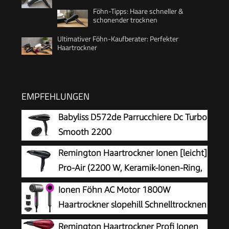
Föhn-Tipps: Haare schneller &
schonender trocknen
Ultimativer Föhn-Kaufberater: Perfekter
Haartrockner
EMPFEHLUNGEN
Babyliss D572de Parrucchiere Dc Turbo
Smooth 2200
Remington Haartrockner Ionen [leicht]
Pro-Air (2200 W, Keramik-Ionen-Ring,
Stylingdüse, 3 Heiz- & 2 separate
Ionen Föhn AC Motor 1800W
Gebläsestufen, Abkühlstufe) D5210
Haartrockner slopehill Schnelltrocknen
Hair Dryer
Remington Haartrockner Profi Ionen