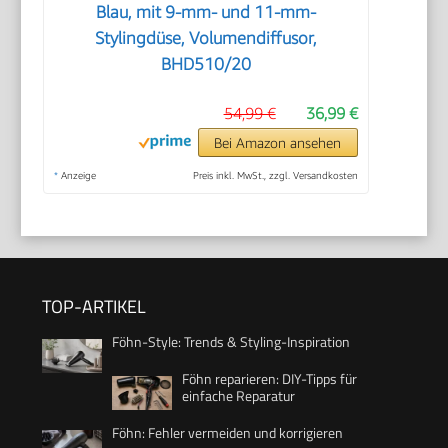
Blau, mit 9-mm- und 11-mm-
Stylingdüse, Volumendiffusor,
BHD510/20
54,99 €
36,99 €
Bei Amazon ansehen
*
Anzeige
Preis inkl. MwSt., zzgl. Versandkosten
TOP-ARTIKEL
Föhn-Style: Trends & Styling-Inspiration
Föhn reparieren: DIY-Tipps für
einfache Reparatur
Föhn: Fehler vermeiden und korrigieren