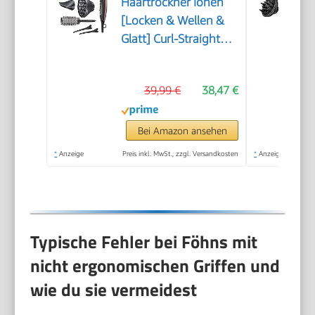
Haartrockner Ionen
[Locken & Wellen &
Glatt] Curl-Straight
(2200W, inkl 3
Stylingaufsätze:
39,99 €
38,47 €
konisch & Locken-
Stylingdüse &
Diffusor, 45mm
Bei Amazon ansehen
Rundbürste &
*
Anzeige
Preis inkl. MwSt., zzgl. Versandkosten
*
Anzeige
Klammern, 3 Heiz-& 2
Gebläsestufen)D5707
Typische Fehler bei Föhns mit
nicht ergonomischen Griffen und
wie du sie vermeidest