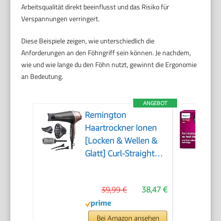
Arbeitsqualität direkt beeinflusst und das Risiko für
Verspannungen verringert.
Diese Beispiele zeigen, wie unterschiedlich die
Anforderungen an den Föhngriff sein können. Je nachdem,
wie und wie lange du den Föhn nutzt, gewinnt die Ergonomie
an Bedeutung.
ANGEBOT
Remington
Haartrockner Ionen
[Locken & Wellen &
Glatt] Curl-Straight
(2200W, inkl 3
Stylingaufsätze:
39,99 €
38,47 €
konisch & Locken-
Stylingdüse &
Diffusor, 45mm
Bei Amazon ansehen