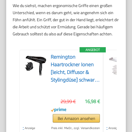
Wie du siehst, machen ergonomische Griffe einen großen
Unterschied, wenn es darum geht, wie angenehm sich ein
Föhn anfühlt. Ein Griff, der gut in der Hand liegt, erleichtert dir
die Arbeit und schützt vor Ermüdung. Gerade bei häufigem
Gebrauch solltest du also auf diese Eigenschaften achten.
ANGEBOT
Remington
Haartrockner Ionen
[leicht, Diffusor &
Stylingdüse] schwarz
(2200W, Keramik-
Ionen: schonendes
29,99 €
16,98 €
Styling &
gleichmäßige
Wärmeverteilung, 3
Bei Amazon ansehen
Heiz- & 2 separate
*
Anzeige
Preis inkl. MwSt., zzgl. Versandkosten
*
Anzeige