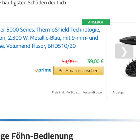
e häufigsten Schäden deutlich.
ANGEBOT
ner 5000 Series, ThermoShield Technologie,
ion, 2.300 W, Metallic-Blau, mit 9-mm- und
e, Volumendiffusor, BHD510/20
❯
54,99 €
39,00 €
Bei Amazon ansehen
Preis inkl. MwSt., zzgl. Versandkosten
*
Anzeige
htige Föhn-Bedienung