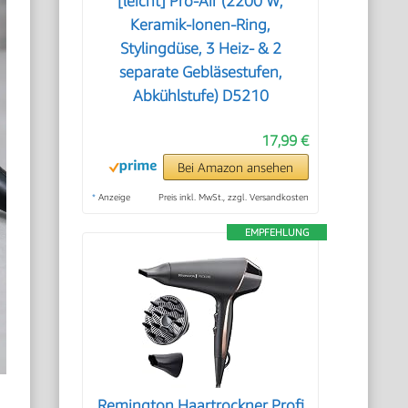
[leicht] Pro-Air (2200 W,
Keramik-Ionen-Ring,
Stylingdüse, 3 Heiz- & 2
separate Gebläsestufen,
Abkühlstufe) D5210
17,99 €
Bei Amazon ansehen
*
Anzeige
Preis inkl. MwSt., zzgl. Versandkosten
EMPFEHLUNG
Remington Haartrockner Profi