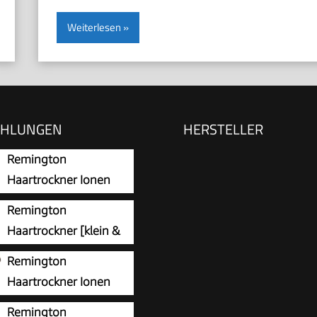
Weiterlesen
EHLUNGEN
HERSTELLER
Remington
Haartrockner Ionen
[leicht, Diffusor &
Remington
düse] schwarz (2200W,
Haartrockner [klein &
-Ionen: schonendes
klappbar &
Remington
 & gleichmäßige
gsstark] On The Go (2000
Haartrockner Ionen
rteilung, 3 Heiz- & 2
weite
[Locken & Wellen &
e Gebläsestufen +
Remington
ngsanpassung 120/220-