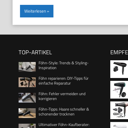
Weiterlesen
TOP-ARTIKEL
EMPF
Föhn-Style: Trends & Styling-
Inspiration
Föhn reparieren: DIY-Tipps für
einfache Reparatur
Styling
Föhn: Fehler vermeiden und
Keramik
korrigieren
Styling
Föhn-Tipps: Haare schneller &
leistun
schonender trocknen
Wärmeve
W, welt
separat
Ultimativer Föhn-Kaufberater:
Spannu