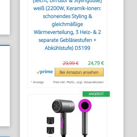
[leicht, Diffusor & Stylingdüse]
weiß (2200W, Keramik-Ionen:
schonendes Styling &
gleichmäßige
Wärmeverteilung, 3 Heiz- & 2
separate Gebläsestufen +
Abkühlstufe) D3199
29,99 €
24,79 €
Bei Amazon ansehen
*
Anzeige
Preis inkl. MwSt., zzgl. Versandkosten
ANGEBOT