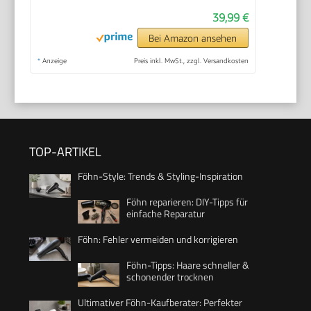
39,99 €
Bei Amazon ansehen
*
Anzeige
Preis inkl. MwSt., zzgl. Versandkosten
TOP-ARTIKEL
Föhn-Style: Trends & Styling-Inspiration
Föhn reparieren: DIY-Tipps für
einfache Reparatur
Föhn: Fehler vermeiden und korrigieren
Föhn-Tipps: Haare schneller &
schonender trocknen
Ultimativer Föhn-Kaufberater: Perfekter