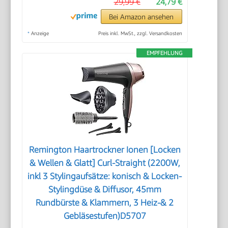
29,99 €
24,79 €
Bei Amazon ansehen
*
Anzeige
Preis inkl. MwSt., zzgl. Versandkosten
EMPFEHLUNG
Remington Haartrockner Ionen [Locken
& Wellen & Glatt] Curl-Straight (2200W,
inkl 3 Stylingaufsätze: konisch & Locken-
Stylingdüse & Diffusor, 45mm
Rundbürste & Klammern, 3 Heiz-& 2
Gebläsestufen)D5707