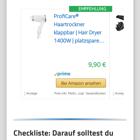
EMPFEHLUNG
ProfiCare®
Haartrockner
klappbar | Hair Dryer
1400W | platzsparend
mit Klappgriff |
kompakter Airstyler |
9,90 €
2 Stufen | Kaltstufe für
Style-Fix |
Überhitzungsschutz |
Bei Amazon ansehen
PC-HT 3009
*
Anzeige
Preis inkl. MwSt., zzgl. Versandkosten
*
Anzeige
champagner
Checkliste: Darauf solltest du