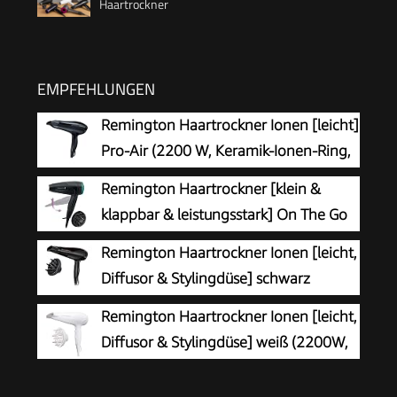
Haartrockner
EMPFEHLUNGEN
Remington Haartrockner Ionen [leicht]
Pro-Air (2200 W, Keramik-Ionen-Ring,
Stylingdüse, 3 Heiz- & 2 separate
Remington Haartrockner [klein &
Gebläsestufen, Abkühlstufe) D5210
klappbar & leistungsstark] On The Go
(2000 W, weltweite
Remington Haartrockner Ionen [leicht,
Spannungsanpassung 120/220-240V,
Diffusor & Stylingdüse] schwarz
Stylingdüse & Diffusor, 2 Kombi-Heiz- &
(2200W, Keramik-Ionen: schonendes
Remington Haartrockner Ionen [leicht,
Gebläsestufen) Reisehaartrockner D1500
Styling & gleichmäßige Wärmeverteilung, 3
Diffusor & Stylingdüse] weiß (2200W,
Heiz- & 2 separate Gebläsestufen + Abkühlstufe)
Keramik-Ionen: schonendes Styling &
D3198
gleichmäßige Wärmeverteilung, 3 Heiz- & 2