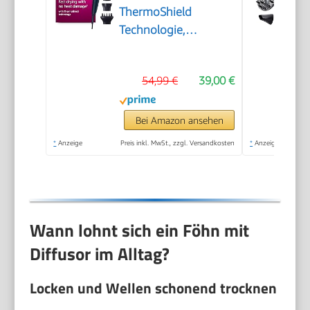
ThermoShield
Technologie,
Ionisierungsfunktion,
2.300 W, Metallic-
54,99 €
39,00 €
Blau, mit 9-mm- und
11-mm-Stylingdüse,
Volumendiffusor,
Bei Amazon ansehen
BHD510/20
*
Anzeige
Preis inkl. MwSt., zzgl. Versandkosten
*
Anzeige
Wann lohnt sich ein Föhn mit
Diffusor im Alltag?
Locken und Wellen schonend trocknen