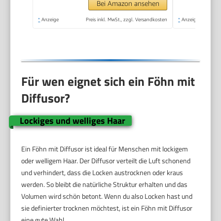
Ergebnisse,
Bei Amazon ansehen
Ionenpflege - Anti
*
Anzeige
Preis inkl. MwSt., zzgl. Versandkosten
*
Anzeige
Frizz, langlebiger AC-
Motor) AC9140B
Für wen eignet sich ein Föhn mit
Diffusor?
Lockiges und welliges Haar
Ein Föhn mit Diffusor ist ideal für Menschen mit lockigem
oder welligem Haar. Der Diffusor verteilt die Luft schonend
und verhindert, dass die Locken austrocknen oder kraus
werden. So bleibt die natürliche Struktur erhalten und das
Volumen wird schön betont. Wenn du also Locken hast und
sie definierter trocknen möchtest, ist ein Föhn mit Diffusor
eine gute Wahl.