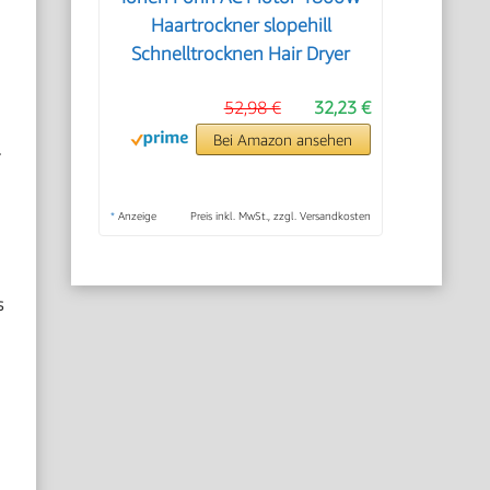
Haartrockner slopehill
Schnelltrocknen Hair Dryer
52,98 €
32,23 €
Bei Amazon ansehen
.
*
Anzeige
Preis inkl. MwSt., zzgl. Versandkosten
s