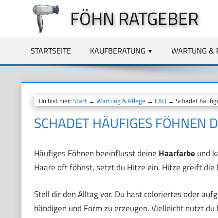
Zum
FÖHN RATGEBER
Inhalt
springen
STARTSEITE
KAUFBERATUNG
WARTUNG & 
Du bist hier:
Start
→
Wartung & Pflege
→
FAQ
→ Schadet häufige
SCHADET HÄUFIGES FÖHNEN 
Häufiges Föhnen beeinflusst deine
Haarfarbe
und ka
Haare oft föhnst, setzt du Hitze ein. Hitze greift d
Stell dir den Alltag vor. Du hast coloriertes oder au
bändigen und Form zu erzeugen. Vielleicht nutzt du