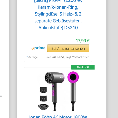
[leicht] Pro-Air (2200 W,
Keramik-Ionen-Ring,
Stylingdüse, 3 Heiz- & 2
separate Gebläsestufen,
Abkühlstufe) D5210
17,99 €
Bei Amazon ansehen
*
Anzeige
Preis inkl. MwSt., zzgl. Versandkosten
ANGEBOT
Ionen Föhn AC Motor 1800W