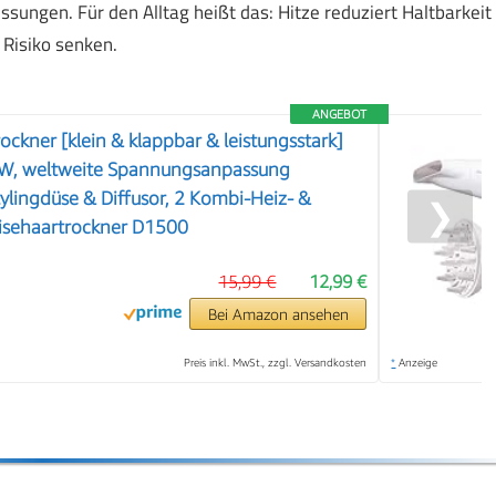
ssungen. Für den Alltag heißt das: Hitze reduziert Haltbarkeit
Risiko senken.
ANGEBOT
ckner [klein & klappbar & leistungsstark]
W, weltweite Spannungsanpassung
lingdüse & Diffusor, 2 Kombi-Heiz- &
❯
eisehaartrockner D1500
15,99 €
12,99 €
Bei Amazon ansehen
Preis inkl. MwSt., zzgl. Versandkosten
*
Anzeige