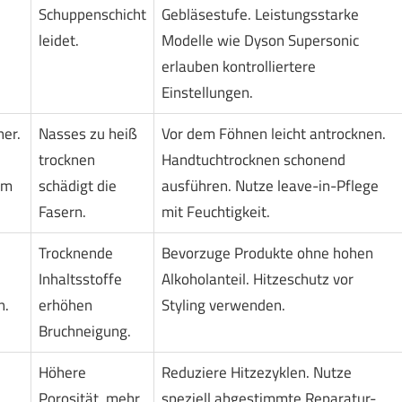
Schuppenschicht
Gebläsestufe. Leistungsstarke
leidet.
Modelle wie Dyson Supersonic
erlauben kontrolliertere
Einstellungen.
her.
Nasses zu heiß
Vor dem Föhnen leicht antrocknen.
trocknen
Handtuchtrocknen schonend
em
schädigt die
ausführen. Nutze leave-in-Pflege
Fasern.
mit Feuchtigkeit.
Trocknende
Bevorzuge Produkte ohne hohen
Inhaltsstoffe
Alkoholanteil. Hitzeschutz vor
n.
erhöhen
Styling verwenden.
Bruchneigung.
Höhere
Reduziere Hitzezyklen. Nutze
Porosität, mehr
speziell abgestimmte Reparatur-