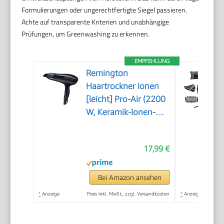
Formulierungen oder ungerechtfertigte Siegel passieren.
Achte auf transparente Kriterien und unabhängige
Prüfungen, um Greenwashing zu erkennen.
EMPFEHLUNG
Remington
Haartrockner Ionen
[leicht] Pro-Air (2200
W, Keramik-Ionen-
Ring, Stylingdüse, 3
Heiz- & 2 separate
17,99 €
Gebläsestufen,
Abkühlstufe) D5210
Bei Amazon ansehen
*
Anzeige
Preis inkl. MwSt., zzgl. Versandkosten
*
Anzeige