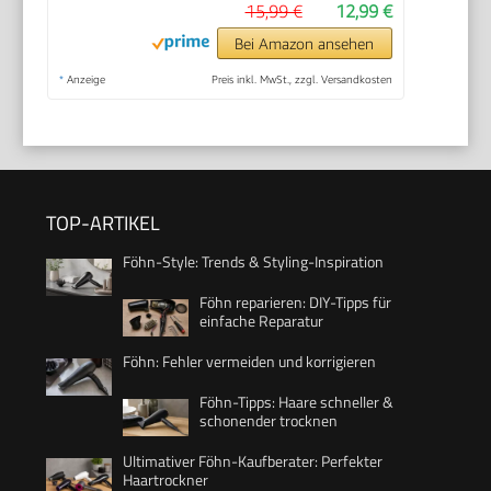
15,99 €
12,99 €
Bei Amazon ansehen
*
Anzeige
Preis inkl. MwSt., zzgl. Versandkosten
TOP-ARTIKEL
Föhn-Style: Trends & Styling-Inspiration
Föhn reparieren: DIY-Tipps für
einfache Reparatur
Föhn: Fehler vermeiden und korrigieren
Föhn-Tipps: Haare schneller &
schonender trocknen
Ultimativer Föhn-Kaufberater: Perfekter
Haartrockner