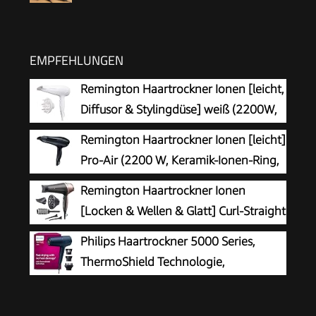
EMPFEHLUNGEN
Remington Haartrockner Ionen [leicht,
Diffusor & Stylingdüse] weiß (2200W,
Keramik-Ionen: schonendes Styling &
Remington Haartrockner Ionen [leicht]
gleichmäßige Wärmeverteilung, 3 Heiz- & 2
Pro-Air (2200 W, Keramik-Ionen-Ring,
separate Gebläsestufen + Abkühlstufe) D3199
Stylingdüse, 3 Heiz- & 2 separate
Remington Haartrockner Ionen
Gebläsestufen, Abkühlstufe) D5210
[Locken & Wellen & Glatt] Curl-Straight
(2200W, inkl 3 Stylingaufsätze: konisch
Philips Haartrockner 5000 Series,
& Locken-Stylingdüse & Diffusor, 45mm
ThermoShield Technologie,
Rundbürste & Klammern, 3 Heiz-& 2
Ionisierungsfunktion, 2.300 W,
Gebläsestufen)D5707
Metallic-Blau, mit 9-mm- und 11-mm-