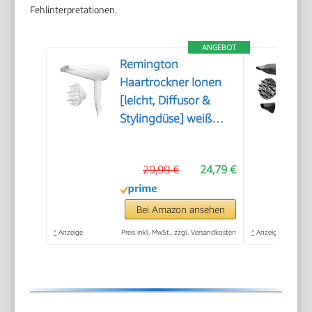
Fehlinterpretationen.
ANGEBOT
Remington
Haartrockner Ionen
[leicht, Diffusor &
Stylingdüse] weiß
(2200W, Keramik-
Ionen: schonendes
29,99 €
24,79 €
Styling &
gleichmäßige
Wärmeverteilung, 3
Bei Amazon ansehen
Heiz- & 2 separate
*
Anzeige
Preis inkl. MwSt., zzgl. Versandkosten
*
Anzeige
Gebläsestufen +
Abkühlstufe) D3199