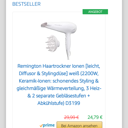
BESTSELLER
ANGEBOT
Remington Haartrockner Ionen [leicht,
Diffusor & Stylingdüse] weiß (2200W,
Keramik-Ionen: schonendes Styling &
gleichmäßige Wärmeverteilung, 3 Heiz-
& 2 separate Gebläsestufen +
Abkühlstufe) D3199
29,99 €
24,79 €
Bei Amazon ansehen