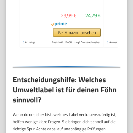
(2200W, Keramik-
Ionen: schonendes
29,99 €
24,79 €
Styling &
gleichmäßige
Wärmeverteilung, 3
Bei Amazon ansehen
Heiz- & 2 separate
*
Anzeige
Preis inkl. MwSt., zzgl. Versandkosten
*
Anzeige
Gebläsestufen +
Abkühlstufe) D3199
Entscheidungshilfe: Welches
Umweltlabel ist für deinen Föhn
sinnvoll?
Wenn du unsicher bist, welches Label vertrauenswürdig ist,
helfen wenige klare Fragen. Sie bringen dich schnell auf die
richtige Spur. Achte dabei auf unabhängige Prüfungen,