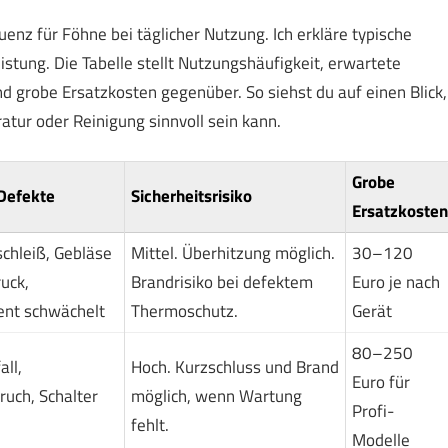
enz für Föhne bei täglicher Nutzung. Ich erkläre typische
eistung. Die Tabelle stellt Nutzungshäufigkeit, erwartete
nd grobe Ersatzkosten gegenüber. So siehst du auf einen Blick,
tur oder Reinigung sinnvoll sein kann.
Grobe
Defekte
Sicherheitsrisiko
Ersatzkosten
chleiß, Gebläse
Mittel. Überhitzung möglich.
30–120
ruck,
Brandrisiko bei defektem
Euro je nach
nt schwächelt
Thermoschutz.
Gerät
80–250
ll,
Hoch. Kurzschluss und Brand
Euro für
uch, Schalter
möglich, wenn Wartung
Profi-
fehlt.
Modelle