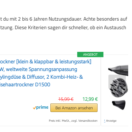
t du mit 2 bis 6 Jahren Nutzungsdauer. Achte besonders auf
ung. Diese Kriterien sagen dir schneller, ob ein Austausch
ANGEBOT
ckner [klein & klappbar & leistungsstark]
W, weltweite Spannungsanpassung
lingdüse & Diffusor, 2 Kombi-Heiz- &
❯
eisehaartrockner D1500
15,99 €
12,99 €
Bei Amazon ansehen
Preis inkl. MwSt., zzgl. Versandkosten
*
Anzeige