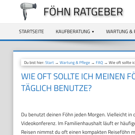
Zum
FÖHN RATGEBER
Inhalt
springen
STARTSEITE
KAUFBERATUNG
WARTUNG & 
Du bist hier:
Start
→
Wartung & Pflege
→
FAQ
→ Wie oft sollte i
WIE OFT SOLLTE ICH MEINEN F
TÄGLICH BENUTZE?
Du benutzt deinen Föhn jeden Morgen. Vielleicht in de
Videokonferenz. Im Familienhaushalt läuft er häuf
Reisen nimmst du oft einen kompakten Reiseföhn mit.